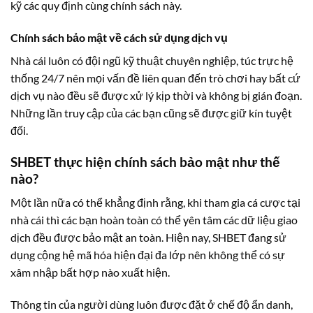
kỹ các quy định cùng chính sách này.
Chính sách bảo mật về cách sử dụng dịch vụ
Nhà cái luôn có đội ngũ kỹ thuật chuyên nghiệp, túc trực hệ
thống 24/7 nên mọi vấn đề liên quan đến trò chơi hay bất cứ
dịch vụ nào đều sẽ được xử lý kịp thời và không bị gián đoạn.
Những lần truy cập của các bạn cũng sẽ được giữ kín tuyệt
đối.
SHBET thực hiện chính sách bảo mật như thế
nào?
Một lần nữa có thể khẳng định rằng, khi tham gia cá cược tại
nhà cái thì các bạn hoàn toàn có thể yên tâm các dữ liệu giao
dịch đều được bảo mật an toàn. Hiện nay, SHBET đang sử
dụng cộng hệ mã hóa hiện đại đa lớp nên không thể có sự
xâm nhập bất hợp nào xuất hiện.
Thông tin của người dùng luôn được đặt ở chế độ ẩn danh,