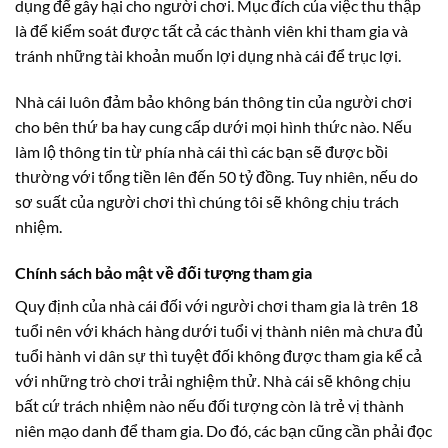
dụng để gây hại cho người chơi. Mục đích của việc thu thập
là để kiểm soát được tất cả các thành viên khi tham gia và
tránh những tài khoản muốn lợi dụng nhà cái để trục lợi.
Nhà cái luôn đảm bảo không bán thông tin của người chơi
cho bên thứ ba hay cung cấp dưới mọi hình thức nào. Nếu
làm lộ thông tin từ phía nhà cái thì các bạn sẽ được bồi
thường với tổng tiền lên đến 50 tỷ đồng. Tuy nhiên, nếu do
sơ suất của người chơi thì chúng tôi sẽ không chịu trách
nhiệm.
Chính sách bảo mật về đối tượng tham gia
Quy định của nhà cái đối với người chơi tham gia là trên 18
tuổi nên với khách hàng dưới tuổi vị thành niên mà chưa đủ
tuổi hành vi dân sự thì tuyệt đối không được tham gia kể cả
với những trò chơi trải nghiệm thử. Nhà cái sẽ không chịu
bất cứ trách nhiệm nào nếu đối tượng còn là trẻ vị thành
niên mạo danh để tham gia. Do đó, các bạn cũng cần phải đọc