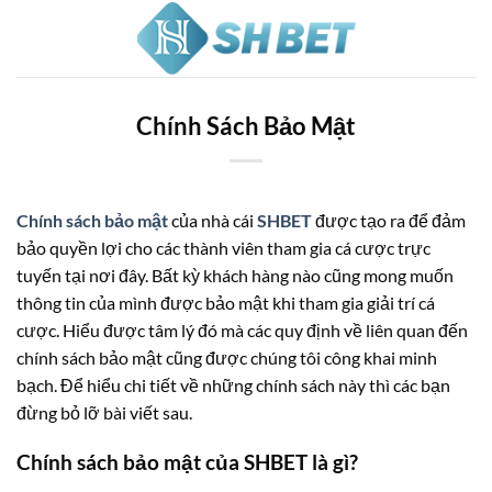
Chuyển
đến
nội
dung
Chính Sách Bảo Mật
Chính sách bảo mật
của nhà cái
SHBET
được tạo ra để đảm
bảo quyền lợi cho các thành viên tham gia cá cược trực
tuyến tại nơi đây. Bất kỳ khách hàng nào cũng mong muốn
thông tin của mình được bảo mật khi tham gia giải trí cá
cược. Hiểu được tâm lý đó mà các quy định về liên quan đến
chính sách bảo mật cũng được chúng tôi công khai minh
bạch. Để hiểu chi tiết về những chính sách này thì các bạn
đừng bỏ lỡ bài viết sau.
Chính sách bảo mật của SHBET là gì?