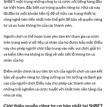
SHBET, một trong những công ty cá cược nổi tiếng hàng đầu
tại Việt Nam, đặc biệt coi trọng quyền riêng tư. Nhà cái này
đã đầu tư một khoản tiền tỷ để sở hữu các trang thiết bị
công nghệ tiên tiến nhất trên thế giới để bảo vệ quyền riêng
tư và an toàn thông tin của các thành viên.
Người chơi có thể hoàn toàn yên tâm khi tham gia cá cược
trên trang web vì dữ liệu cá nhân của họ được bảo mật. Điều
này cho phép người chơi tập trung vào việc vui chơi, giải trí
và kiếm tiền mà không lo lắng về việc tiết lộ thông tin cá
nhân của họ.
Điểm nhấn chính là ưu tiên lợi ích của người chơi và cam kết
bảo vệ quyền riêng tư, tăng cường sự tin tưởng và đánh giá
cao của người chơi. Điều này cho phép các thành viên có
những trải nghiệm cá cược tuyệt vời nhất trên nền tảng của
nhà cái này.
Giới thiệu quyền riêng tư cơ bản nhất tại SHBET