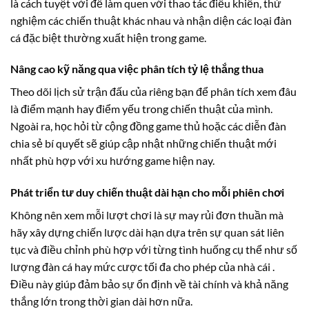
là cách tuyệt vời để làm quen với thao tác điều khiển, thử
nghiệm các chiến thuật khác nhau và nhận diện các loại đàn
cá đặc biệt thường xuất hiện trong game.
Nâng cao kỹ năng qua việc phân tích tỷ lệ thắng thua
Theo dõi lịch sử trận đấu của riêng bạn để phân tích xem đâu
là điểm mạnh hay điểm yếu trong chiến thuật của mình.
Ngoài ra, học hỏi từ cộng đồng game thủ hoặc các diễn đàn
chia sẻ bí quyết sẽ giúp cập nhật những chiến thuật mới
nhất phù hợp với xu hướng game hiện nay.
Phát triển tư duy chiến thuật dài hạn cho mỗi phiên chơi
Không nên xem mỗi lượt chơi là sự may rủi đơn thuần mà
hãy xây dựng chiến lược dài hạn dựa trên sự quan sát liên
tục và điều chỉnh phù hợp với từng tình huống cụ thể như số
lượng đàn cá hay mức cược tối đa cho phép của nhà cái .
Điều này giúp đảm bảo sự ổn định về tài chính và khả năng
thắng lớn trong thời gian dài hơn nữa.