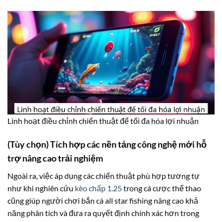
Linh hoạt điều chỉnh chiến thuật để tối đa hóa lợi nhuận
(Tùy chọn) Tích hợp các nền tảng công nghệ mới hỗ
trợ nâng cao trải nghiệm
Ngoài ra, việc áp dụng các chiến thuật phù hợp tương tự
như khi nghiên cứu
kèo chấp 1.25
trong cá cược thể thao
cũng giúp người chơi bắn cá all star fishing nâng cao khả
năng phân tích và đưa ra quyết định chính xác hơn trong