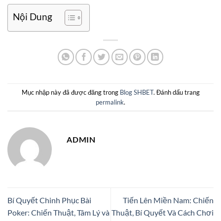
Nội Dung
Mục nhập này đã được đăng trong
Blog SHBET
. Đánh dấu trang
permalink
.
ADMIN
Bí Quyết Chinh Phục Bài
Tiến Lên Miền Nam: Chiến
Poker: Chiến Thuật, Tâm Lý và
Thuật, Bí Quyết Và Cách Chơi