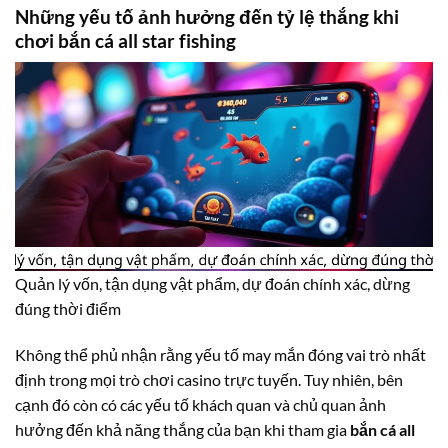
Những yếu tố ảnh hưởng đến tỷ lệ thắng khi
chơi bắn cá all star fishing
Quản lý vốn, tận dụng vật phẩm, dự đoán chính xác, dừng
đúng thời điểm
Không thể phủ nhận rằng yếu tố may mắn đóng vai trò nhất
định trong mọi trò chơi casino trực tuyến. Tuy nhiên, bên
cạnh đó còn có các yếu tố khách quan và chủ quan ảnh
hưởng đến khả năng thắng của bạn khi tham gia
bắn cá all