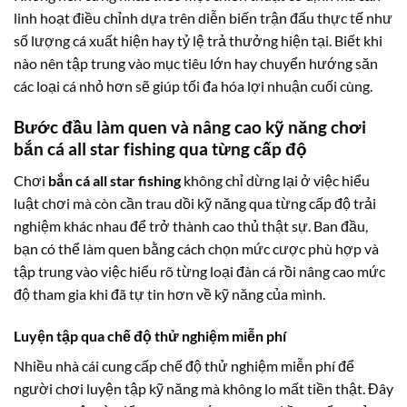
linh hoạt điều chỉnh dựa trên diễn biến trận đấu thực tế như
số lượng cá xuất hiện hay tỷ lệ trả thưởng hiện tại. Biết khi
nào nên tập trung vào mục tiêu lớn hay chuyển hướng săn
các loại cá nhỏ hơn sẽ giúp tối đa hóa lợi nhuận cuối cùng.
Bước đầu làm quen và nâng cao kỹ năng chơi
bắn cá all star fishing
qua từng cấp độ
Chơi
bắn cá all star fishing
không chỉ dừng lại ở việc hiểu
luật chơi mà còn cần trau dồi kỹ năng qua từng cấp độ trải
nghiệm khác nhau để trở thành cao thủ thật sự. Ban đầu,
bạn có thể làm quen bằng cách chọn mức cược phù hợp và
tập trung vào việc hiểu rõ từng loại đàn cá rồi nâng cao mức
độ tham gia khi đã tự tin hơn về kỹ năng của mình.
Luyện tập qua chế độ thử nghiệm miễn phí
Nhiều nhà cái cung cấp chế độ thử nghiệm miễn phí để
người chơi luyện tập kỹ năng mà không lo mất tiền thật. Đây