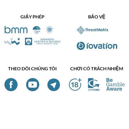
GIẤY PHÉP
BẢO VỆ
THEO DÕI CHÚNG TÔI
CHƠI CÓ TRÁCH NHIỆM