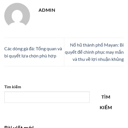
ADMIN
Nổ hũ thành phố Mayan: Bí
Các dòng gà đá: Tổng quan và
quyết để chinh phục may mắn
bí quyết lựa chọn phù hợp
và thu về lợi nhuận khủng
Tìm kiếm
TÌM
KIẾM
Bài viết mới