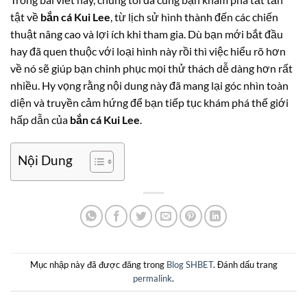
tật về
bắn cá Kui Lee
, từ lịch sử hình thành đến các chiến
thuật nâng cao và lợi ích khi tham gia. Dù bạn mới bắt đầu
hay đã quen thuộc với loại hình này rồi thì việc hiểu rõ hơn
về nó sẽ giúp bạn chinh phục mọi thử thách dễ dàng hơn rất
nhiều. Hy vọng rằng nội dung này đã mang lại góc nhìn toàn
diện và truyền cảm hứng để bạn tiếp tục khám phá thế giới
hấp dẫn của
bắn cá Kui Lee
.
Nội Dung
Mục nhập này đã được đăng trong
Blog SHBET
. Đánh dấu trang
permalink
.