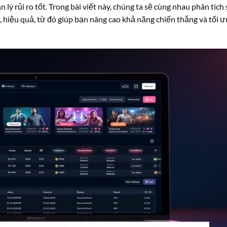
 lý rủi ro tốt. Trong bài viết này, chúng ta sẽ cùng nhau phân tích
 hiệu quả, từ đó giúp bạn nâng cao khả năng chiến thắng và tối ư