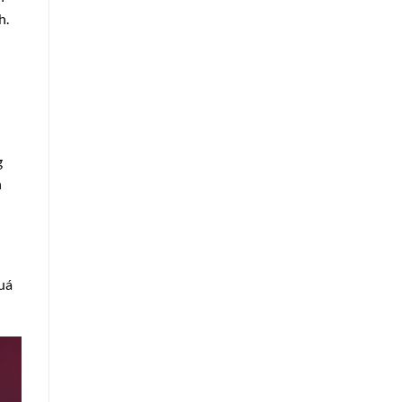
h.
g
n
quá