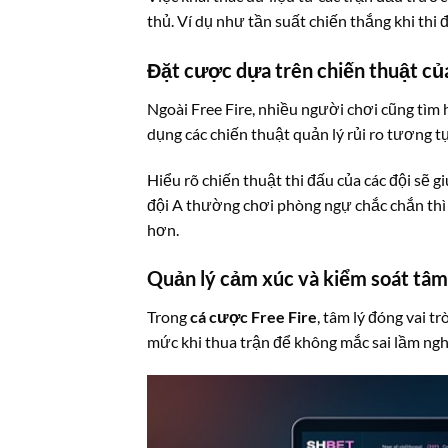
thủ. Ví dụ như tần suất chiến thắng khi thi 
Đặt cược dựa trên chiến thuật củ
Ngoài Free Fire, nhiều người chơi cũng tìm 
dụng các chiến thuật quản lý rủi ro tương t
Hiểu rõ chiến thuật thi đấu của các đội sẽ 
đội A thường chơi phòng ngự chắc chắn thì 
hơn.
Quản lý cảm xúc và kiểm soát tâm
Trong
cá cược Free Fire
, tâm lý đóng vai t
mức khi thua trận để không mắc sai lầm nghi