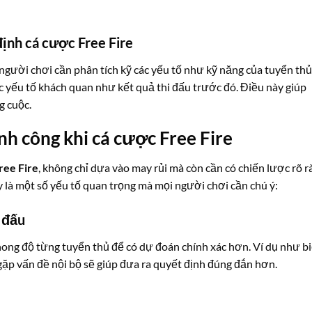
ịnh cá cược Free Fire
 người chơi cần phân tích kỹ các yếu tố như kỹ năng của tuyển thủ
ác yếu tố khách quan như kết quả thi đấu trước đó. Điều này giúp
g cuộc.
nh công khi cá cược Free Fire
ree Fire
, không chỉ dựa vào may rủi mà còn cần có chiến lược rõ r
y là một số yếu tố quan trọng mà mọi người chơi cần chú ý:
i đấu
hong độ từng tuyển thủ để có dự đoán chính xác hơn. Ví dụ như bi
ặp vấn đề nội bộ sẽ giúp đưa ra quyết định đúng đắn hơn.