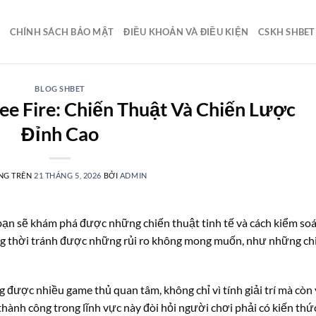
CHÍNH SÁCH BẢO MẬT
ĐIỀU KHOẢN VÀ ĐIỀU KIỆN
CSKH SHBET
BLOG SHBET
ee Fire: Chiến Thuật Và Chiến Lược
Đỉnh Cao
NG TRÊN
21 THÁNG 5, 2026
BỞI
ADMIN
 bạn sẽ khám phá được những chiến thuật tinh tế và cách kiểm soá
ồng thời tránh được những rủi ro không mong muốn, như những ch
được nhiều game thủ quan tâm, không chỉ vì tính giải trí mà còn 
hành công trong lĩnh vực này đòi hỏi người chơi phải có kiến thứ