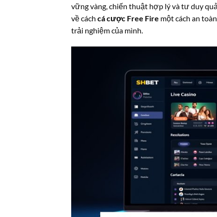
vững vàng, chiến thuật hợp lý và tư duy quản
về cách
cá cược Free Fire
một cách an toàn,
trải nghiệm của mình.