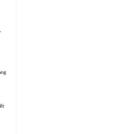
,
àng
ết