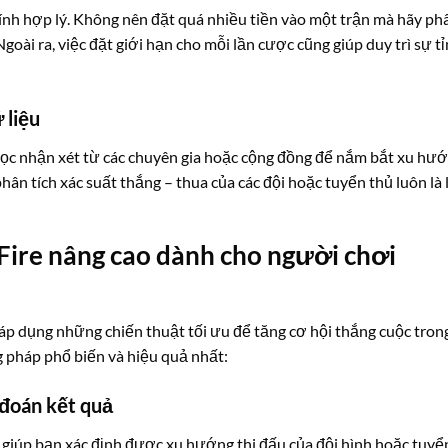
hính hợp lý. Không nên đặt quá nhiều tiền vào một trận mà hãy ph
goài ra, việc đặt giới hạn cho mỗi lần cược cũng giúp duy trì sự t
 liệu
đọc nhận xét từ các chuyên gia hoặc cộng đồng để nắm bắt xu hư
hân tích xác suất thắng – thua của các đội hoặc tuyển thủ luôn là 
Fire
nâng cao dành cho người chơi
p dụng những chiến thuật tối ưu để tăng cơ hội thắng cuộc tron
 pháp phổ biến và hiệu quả nhất:
 đoán kết quả
c giúp bạn xác định được xu hướng thi đấu của đội hình hoặc tuyể