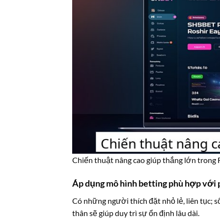
Chiến thuật nâng cao giúp thắng lớn trong F
Áp dụng mô hình betting phù hợp với 
Có những người thích đặt nhỏ lẻ, liên tục; s
thân sẽ giúp duy trì sự ổn định lâu dài.