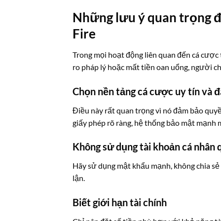
Những lưu ý quan trọng đ
Fire
Trong mọi hoạt động liên quan đến cá cược t
ro pháp lý hoặc mất tiền oan uổng, người ch
Chọn nền tảng cá cược uy tín và đ
Điều này rất quan trọng vì nó đảm bảo quyền
giấy phép rõ ràng, hệ thống bảo mật mạnh 
Không sử dụng tài khoản cá nhân q
Hãy sử dụng mật khẩu mạnh, không chia sẻ t
lận.
Biết giới hạn tài chính