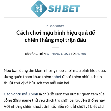
Chuyển
đến
nội
dung
BLOG SHBET
Cách chơi mậu binh hiệu quả để
chiến thắng mọi trận đấu
ĐÃ ĐĂNG TRÊN
17 THÁNG 1, 2026
BỞI
ADMIN
Nếu bạn đang tìm kiếm những mẹo chơi mậu binh hiệu quả,
đừng quên tham khảo thêm
shbet
để có thêm nhiều chiến
thuật thú vị và hữu ích cho mỗi ván bài.
Cách chơi mậu binh
là chủ đề luôn thu hút sự quan tâm của
cộng đồng game thủ yêu thích trò chơi bài truyền thống này.
Với những chiến thuật tinh tế, hiểu rõ luật chơi và biết cách