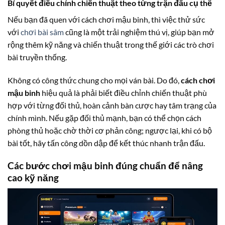
Bí quyết điều chỉnh chiến thuật theo từng trận đấu cụ thể
Nếu bạn đã quen với cách chơi mậu binh, thì việc thử sức
với
chơi bài sâm
cũng là một trải nghiệm thú vị, giúp bạn mở
rộng thêm kỹ năng và chiến thuật trong thế giới các trò chơi
bài truyền thống.
Không có công thức chung cho mọi ván bài. Do đó,
cách chơi
mậu binh
hiệu quả là phải biết điều chỉnh chiến thuật phù
hợp với từng đối thủ, hoàn cảnh bàn cược hay tâm trạng của
chính mình. Nếu gặp đối thủ mạnh, bạn có thể chọn cách
phòng thủ hoặc chờ thời cơ phản công; ngược lại, khi có bộ
bài tốt, hãy tấn công dồn dập để kết thúc nhanh trận đấu.
Các bước chơi mậu binh đúng chuẩn để nâng
cao kỹ năng