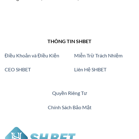
THÔNG TIN SHBET
Điều Khoản và Điều Kiện
Miễn Trừ Trách Nhiệm
CEO SHBET
Liên Hệ SHBET
Quyền Riêng Tư
Chính Sách Bảo Mật