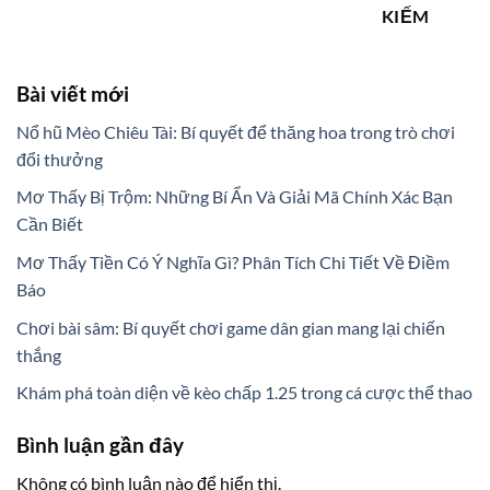
KIẾM
Bài viết mới
Nổ hũ Mèo Chiêu Tài: Bí quyết để thăng hoa trong trò chơi
đổi thưởng
Mơ Thấy Bị Trộm: Những Bí Ẩn Và Giải Mã Chính Xác Bạn
Cần Biết
Mơ Thấy Tiền Có Ý Nghĩa Gì? Phân Tích Chi Tiết Về Điềm
Báo
Chơi bài sâm: Bí quyết chơi game dân gian mang lại chiến
thắng
Khám phá toàn diện về kèo chấp 1.25 trong cá cược thể thao
Bình luận gần đây
Không có bình luận nào để hiển thị.