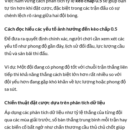
Việc nắm vững cách phân tích tỷ lệ
kèo chấp 0.5
sẽ giúp bạn
tự tin hơn khi đặt cược, đặc biệt trong các trận đấu có sự
chênh lệch rõ ràng giữa hai đội bóng.
Cách đọc hiểu các yếu tố ảnh hưởng đến kèo chấp 0.5
Để đưa ra quyết định chính xác, người chơi cần xem xét các
yếu tố như phong độ gần đây, lịch sử đối đầu, lực lượng cầu
thủ và sân bãi thi đấu.
Ví dụ: Một đội đang có phong độ tốt với chuỗi trận thắng liên
tiếp thì khả năng thắng cách biệt lớn hơn rất nhiều so với
đội yếu hơn đang gặp khó khăn về lực lượng hoặc phong độ
sa sút.
Chiến thuật đặt cược dựa trên phân tích dữ liệu
Áp dụng các phân tích dữ liệu như tỷ lệ thắng của từng đội
qua các mùa giải trước, số bàn thắng trung bình mỗi trận hay
các biến cố bất ngờ như chấn thương cầu thủ chủ chốt giúp