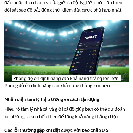
đấu hoặc theo hành vi của giới cá độ. Người chơi cần theo
dõi sát sao để bắt đúng thời điểm đặt cược phù hợp nhất.
Phong độ ổn định nâng cao khả năng thắng lớn hơn.
Nhận diện tâm lý thị trường và cách tận dụng
Hiểu rõ tâm lý nhà cái và giới cá độ giúp bạn có thể dự đoán
xu hướng ra kèo tiếp theo để tăng khả năng thắng cược.
Các lỗi thường gặp khi đặt cược với kèo chấp 0.5