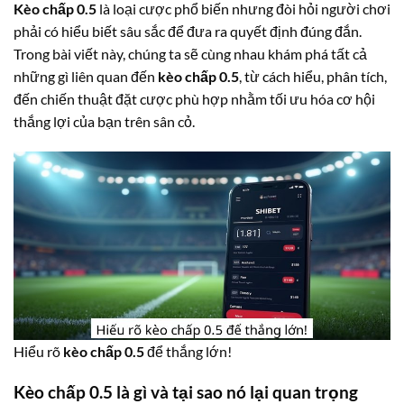
Kèo chấp 0.5
là loại cược phổ biến nhưng đòi hỏi người chơi
phải có hiểu biết sâu sắc để đưa ra quyết định đúng đắn.
Trong bài viết này, chúng ta sẽ cùng nhau khám phá tất cả
những gì liên quan đến
kèo chấp 0.5
, từ cách hiểu, phân tích,
đến chiến thuật đặt cược phù hợp nhằm tối ưu hóa cơ hội
thắng lợi của bạn trên sân cỏ.
Hiểu rõ
kèo chấp 0.5
để thắng lớn!
Kèo chấp 0.5 là gì và tại sao nó lại quan trọng