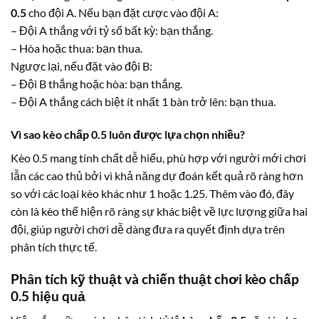
0.5
cho đội A. Nếu bạn đặt cược vào đội A:
– Đội A thắng với tỷ số bất kỳ: bạn thắng.
– Hòa hoặc thua: bạn thua.
Ngược lại, nếu đặt vào đội B:
– Đội B thắng hoặc hòa: bạn thắng.
– Đội A thắng cách biệt ít nhất 1 bàn trở lên: bạn thua.
Vì sao
kèo chấp 0.5
luôn được lựa chọn nhiều?
Kèo 0.5 mang tính chất dễ hiểu, phù hợp với người mới chơi
lẫn các cao thủ bởi vì khả năng dự đoán kết quả rõ ràng hơn
so với các loại kèo khác như 1 hoặc 1.25. Thêm vào đó, đây
còn là kèo thể hiện rõ ràng sự khác biệt về lực lượng giữa hai
đội, giúp người chơi dễ dàng đưa ra quyết định dựa trên
phân tích thực tế.
Phân tích kỹ thuật và chiến thuật chơi
kèo chấp
0.5
hiệu quả