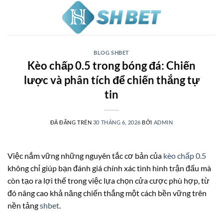
Chuyển
đến
nội
dung
BLOG SHBET
Kèo chấp 0.5 trong bóng đá: Chiến
lược và phân tích để chiến thắng tự
tin
ĐÃ ĐĂNG TRÊN
30 THÁNG 6, 2026
BỞI
ADMIN
Việc nắm vững những nguyên tắc cơ bản của
kèo chấp 0.5
không chỉ giúp bạn đánh giá chính xác tình hình trận đấu mà
còn tạo ra lợi thế trong việc lựa chọn cửa cược phù hợp, từ
đó nâng cao khả năng chiến thắng một cách bền vững trên
nền tảng
shbet
.