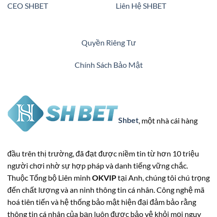
CEO SHBET
Liên Hệ SHBET
Quyền Riêng Tư
Chính Sách Bảo Mật
Shbet
, một nhà cái hàng
đầu trên thị trường, đã đạt được niềm tin từ hơn 10 triệu
người chơi nhờ sự hợp pháp và danh tiếng vững chắc.
Thuộc Tổng bộ Liên minh
OKVIP
tại Anh, chúng tôi chú trọng
đến chất lượng và an ninh thông tin cá nhân. Công nghệ mã
hoá tiên tiến và hệ thống bảo mật hiện đại đảm bảo rằng
thông tin cá nhân của bạn luôn được bảo vệ khỏi mọi nguy