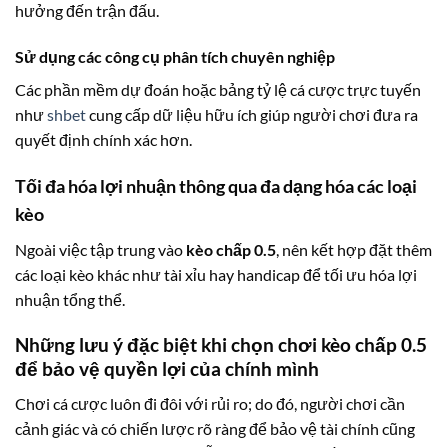
hưởng đến trận đấu.
Sử dụng các công cụ phân tích chuyên nghiệp
Các phần mềm dự đoán hoặc bảng tỷ lệ cá cược trực tuyến
như
shbet
cung cấp dữ liệu hữu ích giúp người chơi đưa ra
quyết định chính xác hơn.
Tối đa hóa lợi nhuận thông qua đa dạng hóa các loại
kèo
Ngoài việc tập trung vào
kèo chấp 0.5
, nên kết hợp đặt thêm
các loại kèo khác như tài xỉu hay handicap để tối ưu hóa lợi
nhuận tổng thể.
Những lưu ý đặc biệt khi chọn chơi
kèo chấp 0.5
để bảo vệ quyền lợi của chính mình
Chơi cá cược luôn đi đôi với rủi ro; do đó, người chơi cần
cảnh giác và có chiến lược rõ ràng để bảo vệ tài chính cũng