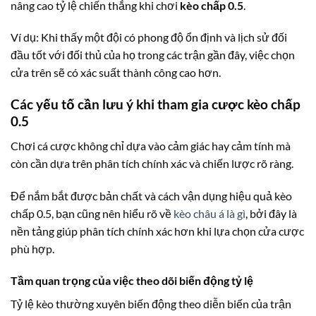
nâng cao tỷ lệ chiến thắng khi chơi
kèo chấp 0.5
.
Ví dụ: Khi thấy một đội có phong độ ổn định và lịch sử đối
đầu tốt với đối thủ của họ trong các trận gần đây, việc chọn
cửa trên sẽ có xác suất thành công cao hơn.
Các yếu tố cần lưu ý khi tham gia cược kèo chấp
0.5
Chơi cá cược không chỉ dựa vào cảm giác hay cảm tính mà
còn cần dựa trên phân tích chính xác và chiến lược rõ ràng.
Để nắm bắt được bản chất và cách vận dụng hiệu quả kèo
chấp 0.5, bạn cũng nên hiểu rõ về
kèo châu á là gì
, bởi đây là
nền tảng giúp phân tích chính xác hơn khi lựa chọn cửa cược
phù hợp.
Tầm quan trọng của việc theo dõi biến động tỷ lệ
Tỷ lệ kèo thường xuyên biến động theo diễn biến của trận