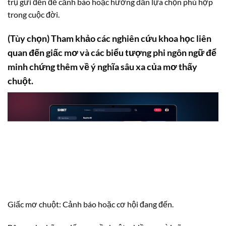
trụ gửi đến để cảnh báo hoặc hướng dẫn lựa chọn phù hợp
trong cuộc đời.
(Tùy chọn) Tham khảo các nghiên cứu khoa học liên
quan đến giấc mơ và các biểu tượng phi ngôn ngữ để
minh chứng thêm về ý nghĩa sâu xa của
mơ thấy
chuột
.
Giấc mơ chuột: Cảnh báo hoặc cơ hội đang đến.