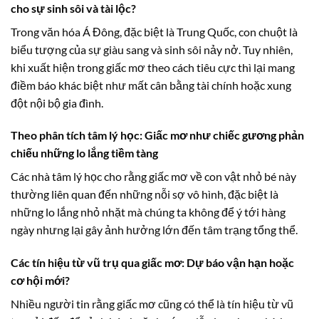
cho sự sinh sôi và tài lộc?
Trong văn hóa Á Đông, đặc biệt là Trung Quốc, con chuột là
biểu tượng của sự giàu sang và sinh sôi nảy nở. Tuy nhiên,
khi xuất hiện trong giấc mơ theo cách tiêu cực thì lại mang
điềm báo khác biệt như mất cân bằng tài chính hoặc xung
đột nội bộ gia đình.
Theo phân tích tâm lý học: Giấc mơ như chiếc gương phản
chiếu những lo lắng tiềm tàng
Các nhà tâm lý học cho rằng giấc mơ về con vật nhỏ bé này
thường liên quan đến những nỗi sợ vô hình, đặc biệt là
những lo lắng nhỏ nhặt mà chúng ta không để ý tới hàng
ngày nhưng lại gây ảnh hưởng lớn đến tâm trạng tổng thể.
Các tín hiệu từ vũ trụ qua giấc mơ: Dự báo vận hạn hoặc
cơ hội mới?
Nhiều người tin rằng giấc mơ cũng có thể là tín hiệu từ vũ