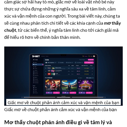
cảm giác sợ hãi hay tò mò, giấc mơ về loài vật nhỏ bé này
thực sự chứa đựng những ý nghĩa sâu xa về tâm linh, cảm
xúc và vận mệnh của con người. Trong bài viết này, chúng ta
sẽ cùng nhau phân tích chi tiết về các khía cạnh của
mơ thấy
chuột
, từ các biến thể, ý nghĩa tâm linh cho tới cách giải mã
để hiểu rõ hơn về chính bản thân mình.
Giấc mơ về chuột phản ánh cảm xúc và vận mệnh của bạn
Mơ thấy chuột phản ánh điều gì về tâm lý và