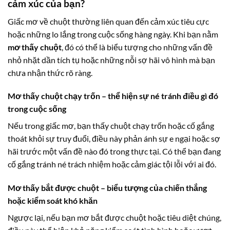
cảm xúc của bạn?
Giấc mơ về chuột thường liên quan đến cảm xúc tiêu cực
hoặc những lo lắng trong cuộc sống hàng ngày. Khi bạn nằm
mơ thấy chuột
, đó có thể là biểu tượng cho những vấn đề
nhỏ nhặt dần tích tụ hoặc những nỗi sợ hãi vô hình mà bạn
chưa nhận thức rõ ràng.
Mơ thấy chuột chạy trốn – thể hiện sự né tránh điều gì đó
trong cuộc sống
Nếu trong giấc mơ, bạn thấy chuột chạy trốn hoặc cố gắng
thoát khỏi sự truy đuổi, điều này phản ánh sự e ngại hoặc sợ
hãi trước một vấn đề nào đó trong thực tại. Có thể bạn đang
cố gắng tránh né trách nhiệm hoặc cảm giác tội lỗi với ai đó.
Mơ thấy bắt được chuột – biểu tượng của chiến thắng
hoặc kiểm soát khó khăn
Ngược lại, nếu bạn mơ bắt được chuột hoặc tiêu diệt chúng,