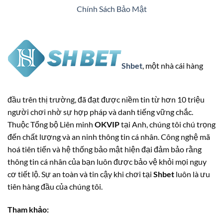
Chính Sách Bảo Mật
Shbet
, một nhà cái hàng
đầu trên thị trường, đã đạt được niềm tin từ hơn 10 triệu
người chơi nhờ sự hợp pháp và danh tiếng vững chắc.
Thuộc Tổng bộ Liên minh
OKVIP
tại Anh, chúng tôi chú trọng
đến chất lượng và an ninh thông tin cá nhân. Công nghệ mã
hoá tiên tiến và hệ thống bảo mật hiện đại đảm bảo rằng
thông tin cá nhân của bạn luôn được bảo vệ khỏi mọi nguy
cơ tiết lộ. Sự an toàn và tin cậy khi chơi tại
Shbet
luôn là ưu
tiên hàng đầu của chúng tôi.
Tham khảo: