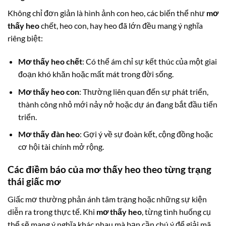
Không chỉ đơn giản là hình ảnh con heo, các biến thể như
mơ
thấy heo
chết, heo con, hay heo đã lớn đều mang ý nghĩa
riêng biệt:
Mơ thấy heo chết
: Có thể ám chỉ sự kết thúc của một giai
đoạn khó khăn hoặc mất mát trong đời sống.
Mơ thấy heo con
: Thường liên quan đến sự phát triển,
thành công nhỏ mới nảy nở hoặc dự án đang bắt đầu tiến
triển.
Mơ thấy đàn heo
: Gợi ý về sự đoàn kết, cộng đồng hoặc
cơ hội tài chính mở rộng.
Các điềm báo của
mơ thấy heo
theo từng trạng
thái giấc mơ
Giấc mơ thường phản ánh tâm trạng hoặc những sự kiện
diễn ra trong thực tế. Khi
mơ thấy heo
, từng tình huống cụ
thể sẽ mang ý nghĩa khác nhau mà bạn cần chú ý để giải mã