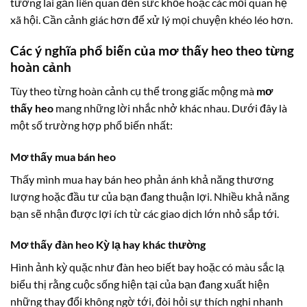
tương lai gần liên quan đến sức khỏe hoặc các mối quan hệ
xã hội. Cần cảnh giác hơn để xử lý mọi chuyện khéo léo hơn.
Các ý nghĩa phổ biến của
mơ thấy heo
theo từng
hoàn cảnh
Tùy theo từng hoàn cảnh cụ thể trong giấc mộng mà
mơ
thấy heo
mang những lời nhắc nhở khác nhau. Dưới đây là
một số trường hợp phổ biến nhất:
Mơ thấy mua bán heo
Thấy mình mua hay bán heo phản ánh khả năng thương
lượng hoặc đầu tư của bạn đang thuận lợi. Nhiều khả năng
bạn sẽ nhận được lợi ích từ các giao dịch lớn nhỏ sắp tới.
Mơ thấy đàn heo Kỳ lạ hay khác thường
Hình ảnh kỳ quặc như đàn heo biết bay hoặc có màu sắc lạ
biểu thị rằng cuộc sống hiện tại của bạn đang xuất hiện
những thay đổi không ngờ tới, đòi hỏi sự thích nghi nhanh