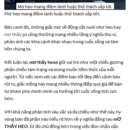
Mơ heo mang điềm lành hoặc thử thách sắp tới.
Bên cạnh đó, những giấc mơ về động vật nuôi như heo hay
mơ thấy gà
cũng thường mang nhiều tầng ý nghĩa thú vị,
phản ánh các khía cạnh khác nhau trong cuộc sống và tâm
hồn chúng ta.
Kết luận lại,
mơ thấy heoo
giữ vai trò như một chiếc gương
phản chiếu tâm trạng và mong muốn tiềm thức của mỗi
người. Từ việc xem xét các điềm báo tốt đẹp đến cảnh báo
rủi ro, giấc mộng này mang nhiều thông điệp quý giá để bạn
tự khám phá chính mình và hướng tới cuộc sống tích cực
hơn.
Với khả năng phân tích sâu sắc và đa chiều như thế này, hy
vọng bạn đã phần nào hiểu rõ hơn về ý nghĩa đằng sau
mƠ
THẤY HEO
, từ đó chủ động hơn trong việc đón nhận vận