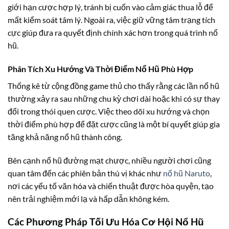
giới hạn cược hợp lý, tránh bị cuốn vào cảm giác thua lỗ để
mất kiểm soát tâm lý. Ngoài ra, việc giữ vững tâm trạng tích
cực giúp đưa ra quyết định chính xác hơn trong quá trình nổ
hũ.
Phân Tích Xu Hướng Và Thời Điểm Nổ Hũ Phù Hợp
Thống kê từ cộng đồng game thủ cho thấy rằng các lần nổ hũ
thường xảy ra sau những chu kỳ chơi dài hoặc khi có sự thay
đổi trong thói quen cược. Việc theo dõi xu hướng và chọn
thời điểm phù hợp để đặt cược cũng là một bí quyết giúp gia
tăng khả năng nổ hũ thành công.
Bên cạnh nổ hũ đường mạt chược, nhiều người chơi cũng
quan tâm đến các phiên bản thú vị khác như
nổ hũ Naruto
,
nơi các yếu tố văn hóa và chiến thuật được hòa quyện, tạo
nên trải nghiệm mới lạ và hấp dẫn không kém.
Các Phương Pháp Tối Ưu Hóa Cơ Hội
Nổ Hũ