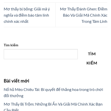
Mơ thấy bị bỏng: Giải mã ý
Mơ Thấy Đánh Ghen: Điềm
nghĩa và điềm báo tâm linh
Báo Và Giải Mã Chính Xác
chính xác nhất
Trong Tâm Linh
Tìm kiếm
TÌM
KIẾM
Bài viết mới
Nổ hũ Mèo Chiêu Tài: Bí quyết để thăng hoa trong trò chơi
đổi thưởng
Mơ Thấy Bị Trộm: Những Bí Ẩn Và Giải Mã Chính Xác Bạn
Cần Biết