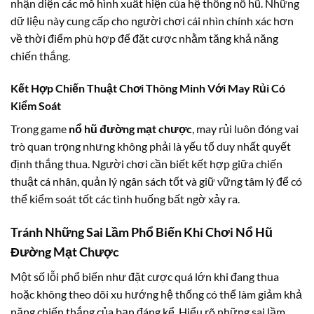
nhận diện các mô hình xuất hiện của hệ thống nổ hũ. Những
dữ liệu này cung cấp cho người chơi cái nhìn chính xác hơn
về thời điểm phù hợp để đặt cược nhằm tăng khả năng
chiến thắng.
Kết Hợp Chiến Thuật Chơi Thông Minh Với May Rủi Có
Kiểm Soát
Trong game
nổ hũ đường mạt chược
, may rủi luôn đóng vai
trò quan trọng nhưng không phải là yếu tố duy nhất quyết
định thắng thua. Người chơi cần biết kết hợp giữa chiến
thuật cá nhân, quản lý ngân sách tốt và giữ vững tâm lý để có
thể kiểm soát tốt các tình huống bất ngờ xảy ra.
Tránh Những Sai Lầm Phổ Biến Khi Chơi Nổ Hũ
Đường Mạt Chược
Một số lỗi phổ biến như đặt cược quá lớn khi đang thua
hoặc không theo dõi xu hướng hệ thống có thể làm giảm khả
năng chiến thắng của bạn đáng kể. Hiểu rõ những sai lầm