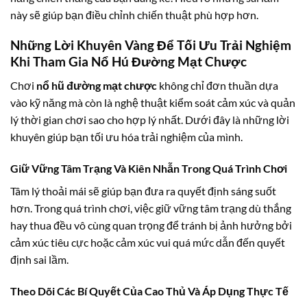
này sẽ giúp bạn điều chỉnh chiến thuật phù hợp hơn.
Những Lời Khuyên Vàng Để Tối Ưu Trải Nghiệm
Khi Tham Gia Nổ Hú Đường Mạt Chược
Chơi
nổ hũ đường mạt chược
không chỉ đơn thuần dựa
vào kỹ năng mà còn là nghệ thuật kiểm soát cảm xúc và quản
lý thời gian chơi sao cho hợp lý nhất. Dưới đây là những lời
khuyên giúp bạn tối ưu hóa trải nghiệm của mình.
Giữ Vững Tâm Trạng Và Kiên Nhẫn Trong Quá Trình Chơi
Tâm lý thoải mái sẽ giúp bạn đưa ra quyết định sáng suốt
hơn. Trong quá trình chơi, việc giữ vững tâm trạng dù thắng
hay thua đều vô cùng quan trọng để tránh bị ảnh hưởng bởi
cảm xúc tiêu cực hoặc cảm xúc vui quá mức dẫn đến quyết
định sai lầm.
Theo Dõi Các Bí Quyết Của Cao Thủ Và Áp Dụng Thực Tế