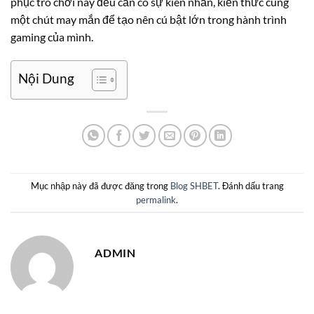
phục trò chơi này đều cần có sự kiên nhẫn, kiến thức cùng
một chút may mắn để tạo nên cú bật lớn trong hành trình
gaming của mình.
Nội Dung
Mục nhập này đã được đăng trong
Blog SHBET
. Đánh dấu trang
permalink
.
ADMIN