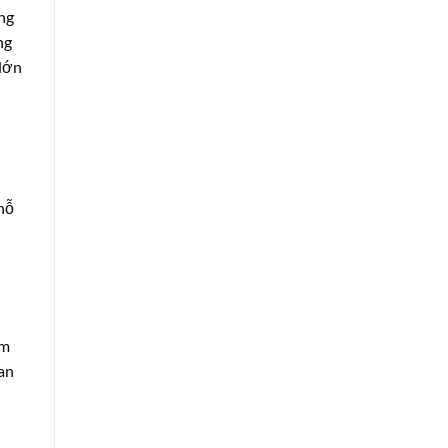
ng
ng
 lớn
hỗ
ểm
ian