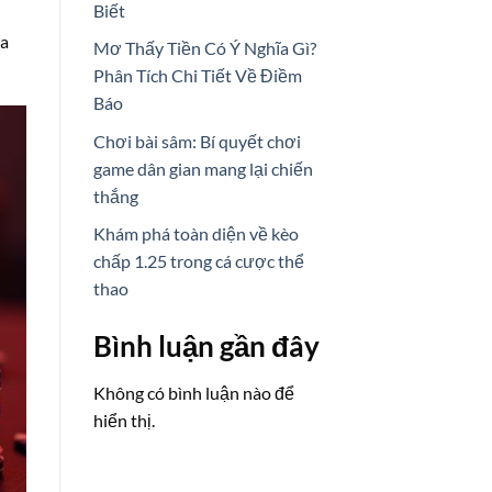
Biết
ia
Mơ Thấy Tiền Có Ý Nghĩa Gì?
Phân Tích Chi Tiết Về Điềm
Báo
Chơi bài sâm: Bí quyết chơi
game dân gian mang lại chiến
thắng
Khám phá toàn diện về kèo
chấp 1.25 trong cá cược thể
thao
Bình luận gần đây
Không có bình luận nào để
hiển thị.