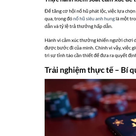
Để tăng cơ hội nổ hũ phát lộc, việc lựa chọ
qua, trong đó
nổ hũ siêu anh hung
là một tr
dẫn và tỷ lệ trả thưởng hấp dẫn.
Hành vi cảm xúc thường khiến người chơi dễ
được bước đi của mình. Chính vì vậy, việc g
trì sự tỉnh táo cần thiết để đưa ra quyết đị
Trải nghiệm thực tế – Bí q