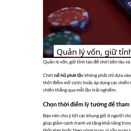
Quản lý vốn, giữ tỉnh táo để chơi bền lâu và
Chơi
nổ hũ phát lộc
không phải chỉ dựa và
thời điểm mở cược hoặc áp dụng các chiến 
chiến thắng qua mỗi lần trải nghiệm.
Chọn thời điểm lý tưởng để tham g
Bạn nên chú ý tới các khung giờ ít người c
giúp giảm cạnh tranh và tăng khả năng trú
thời gian hoặc theo vòng quay, vì vậy quan 