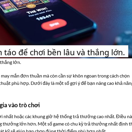
 thắng lớn.
o may mắn đơn thuần mà còn cần sự khôn ngoan trong cách chọn
thuật phù hợp. Dưới đây là một số gợi ý để bạn nâng cao khả năn
ia vào trò chơi
hơi nhất hoặc các khung giờ hệ thống trả thưởng cao nhất. Điều n
ng thưởng lớn hơn. Một số game có chu kỳ trả thưởng nhất định t
sát kỹ sẽ giúp bạn chọn đúng thời điểm phù hợp nhất.