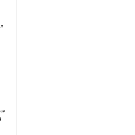
ần
hay
g