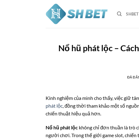
Chuyển
đến
SHBET
nội
dung
Nổ hũ phát lộc – Cách
ĐÃ ĐĂ
Kinh nghiệm của mình cho thấy, việc giữ tâm
phát lộc
, đồng thời tham khảo một số nguồ
chiến thuật hiệu quả hơn.
Nổ hũ phát lộc
không chỉ đơn thuần là trò ch
người chơi. Trong thế giới game slot, chiến