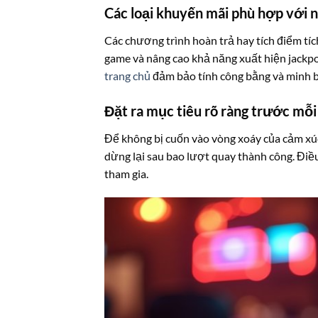
Các loại khuyến mãi phù hợp với n
Các chương trình hoàn trả hay tích điểm tíc
game và nâng cao khả năng xuất hiện jackpot
trang chủ
đảm bảo tính công bằng và minh bạ
Đặt ra mục tiêu rõ ràng trước mỗi
Để không bị cuốn vào vòng xoáy của cảm xúc
dừng lại sau bao lượt quay thành công. Điề
tham gia.