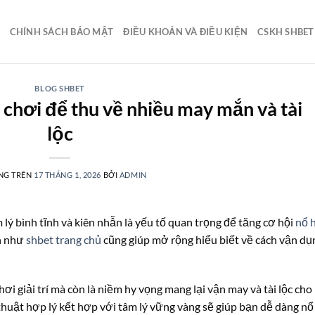
CHÍNH SÁCH BẢO MẬT
ĐIỀU KHOẢN VÀ ĐIỀU KIỆN
CSKH SHBET
BLOG SHBET
 chơi để thu về nhiều may mắn và tài
lộc
NG TRÊN
17 THÁNG 1, 2026
BỞI
ADMIN
 lý bình tĩnh và kiên nhẫn là yếu tố quan trọng để tăng cơ hội
nổ 
n như
shbet trang chủ
cũng giúp mở rộng hiểu biết về cách vận dụ
ơi giải trí mà còn là niềm hy vọng mang lại vận may và tài lộc cho
 thuật hợp lý kết hợp với tâm lý vững vàng sẽ giúp bạn dễ dàng nổ