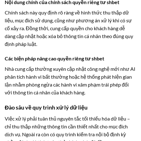
Nội dung chính của chính sách quyền riêng tư shbet
Chính sách này quy định rõ ràng về hình thức thu thập dữ
liệu, mục đích sử dụng, cũng như phương án xử lý khi có sự
cố xảy ra. Đồng thời, cung cấp quyền cho khách hàng dễ
dàng cập nhật hoặc xóa bỏ thông tin cá nhân theo đúng quy
định pháp luật.
Các biện pháp nâng cao quyền riêng tư shbet
Nhà cung cấp thường xuyên cập nhật công nghệ mới như AI
phân tích hành vi bất thường hoặc hệ thống phát hiện gian
lận nhằm phòng ngừa các hành vi xâm phạm trái phép đối
với thông tin cá nhân của khách hàng.
Đào sâu về quy trình xử lý dữ liệu
Việc xử lý phải tuân thủ nguyên tắc tối thiểu hóa dữ liệu –
chỉ thu thập những thông tin cần thiết nhất cho mục đích
dịch vụ. Ngoài ra còn có quy trình kiểm tra nội bộ định kỳ