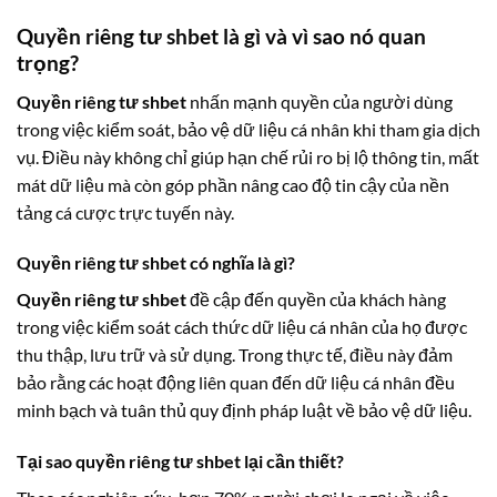
Quyền riêng tư shbet là gì và vì sao nó quan
trọng?
Quyền riêng tư shbet
nhấn mạnh quyền của người dùng
trong việc kiểm soát, bảo vệ dữ liệu cá nhân khi tham gia dịch
vụ. Điều này không chỉ giúp hạn chế rủi ro bị lộ thông tin, mất
mát dữ liệu mà còn góp phần nâng cao độ tin cậy của nền
tảng cá cược trực tuyến này.
Quyền riêng tư shbet có nghĩa là gì?
Quyền riêng tư shbet
đề cập đến quyền của khách hàng
trong việc kiểm soát cách thức dữ liệu cá nhân của họ được
thu thập, lưu trữ và sử dụng. Trong thực tế, điều này đảm
bảo rằng các hoạt động liên quan đến dữ liệu cá nhân đều
minh bạch và tuân thủ quy định pháp luật về bảo vệ dữ liệu.
Tại sao
quyền riêng tư shbet
lại cần thiết?