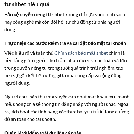
tư shbet
hiệu quả
Bảo vệ
quyền riêng tư shbet
không chỉ dựa vào chính sách
hay công nghệ mà còn đòi hỏi sự chủ động từ phía người
dùng.
Thực hiện các bước kiểm tra và cài đặt bảo mật tài khoản
Việc hiểu rõ và tuân thủ
Chính sách bảo mật shbet
chính là
nền tảng giúp người chơi cảm nhận được sự an toàn và tôn
trọng quyền riêng tư trong suốt quá trình trải nghiệm, tạo
nên sự gắn kết bền vững giữa nhà cung cấp và cộng đồng
người dùng.
Người chơi nên thường xuyên cập nhật mật khẩu mới mạnh
mẽ, không chia sẻ thông tin đăng nhập với người khác. Ngoài
ra, kích hoạt các tính năng xác thực hai yếu tố để tăng cường
độ an toàn cho tài khoản.
Quản lý và kiểm soát dữ liệu cá nhân