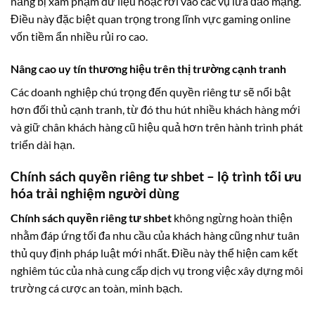
năng bị xâm phạm dữ liệu hoặc rơi vào các vụ lừa đảo mạng.
Điều này đặc biệt quan trọng trong lĩnh vực gaming online
vốn tiềm ẩn nhiều rủi ro cao.
Nâng cao uy tín thương hiệu trên thị trường cạnh tranh
Các doanh nghiệp chú trọng đến quyền riêng tư sẽ nổi bật
hơn đối thủ cạnh tranh, từ đó thu hút nhiều khách hàng mới
và giữ chân khách hàng cũ hiệu quả hơn trên hành trình phát
triển dài hạn.
Chính sách
quyền riêng tư shbet
– lộ trình tối ưu
hóa trải nghiệm người dùng
Chính sách quyền riêng tư shbet
không ngừng hoàn thiện
nhằm đáp ứng tối đa nhu cầu của khách hàng cũng như tuân
thủ quy định pháp luật mới nhất. Điều này thể hiện cam kết
nghiêm túc của nhà cung cấp dịch vụ trong việc xây dựng môi
trường cá cược an toàn, minh bạch.