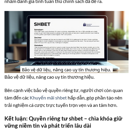
nhằm đánh giá tính tuân thủ chính sách đã đề ra.
Bảo vệ dữ liệu, nâng cao uy tín thương hiệu.
Bên cạnh việc bảo vệ quyền riêng tư, người chơi còn quan
tâm đến các
Khuyến mãi shbet
hấp dẫn, góp phần tạo nên
trải nghiệm cá cược trực tuyến trọn vẹn và an tâm hơn.
Kết luận:
Quyền riêng tư shbet
– chìa khóa giữ
vững niềm tin và phát triển lâu dài