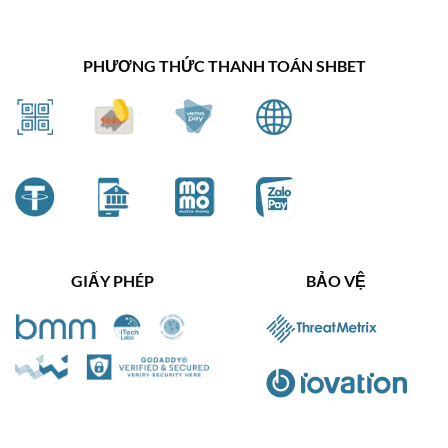
PHƯƠNG THỨC THANH TOÁN SHBET
GIẤY PHÉP
BẢO VỆ