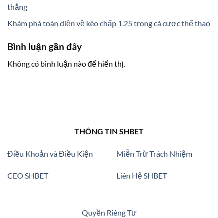
thắng
Khám phá toàn diện về kèo chấp 1.25 trong cá cược thể thao
Bình luận gần đây
Không có bình luận nào để hiển thị.
THÔNG TIN SHBET
Điều Khoản và Điều Kiện
Miễn Trừ Trách Nhiệm
CEO SHBET
Liên Hệ SHBET
Quyền Riêng Tư