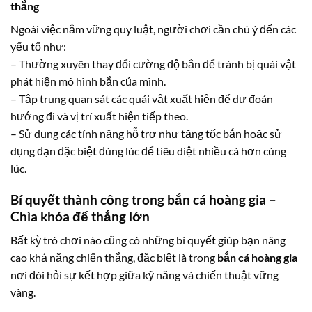
thắng
Ngoài việc nắm vững quy luật, người chơi cần chú ý đến các
yếu tố như:
– Thường xuyên thay đổi cường độ bắn để tránh bị quái vật
phát hiện mô hình bắn của mình.
– Tập trung quan sát các quái vật xuất hiện để dự đoán
hướng đi và vị trí xuất hiện tiếp theo.
– Sử dụng các tính năng hỗ trợ như tăng tốc bắn hoặc sử
dụng đạn đặc biệt đúng lúc để tiêu diệt nhiều cá hơn cùng
lúc.
Bí quyết thành công trong
bắn cá hoàng gia
–
Chìa khóa để thắng lớn
Bất kỳ trò chơi nào cũng có những bí quyết giúp bạn nâng
cao khả năng chiến thắng, đặc biệt là trong
bắn cá hoàng gia
nơi đòi hỏi sự kết hợp giữa kỹ năng và chiến thuật vững
vàng.