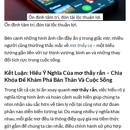
Ổn định tâm trí, đón tài lộc thuận lợi.
Bên cạnh những hình ảnh rắn đầy ẩn ý trong giấc mơ, nhiều
người cũng thường thắc mắc về
mơ thấy cá
– một biểu
tượng gắn liền với sự thịnh vượng, bình an và những thay
đổi tích cực trong cuộc sống.
Kết Luận: Hiểu Ý Nghĩa Của
mơ thấy rắn
– Chìa
Khóa Để Khám Phá Bản Thân Và Cuộc Sống
Trong tất cả các bí ẩn xoay quanh
mơ thấy rắn
, việc hiểu rõ ý
nghĩa từng hình ảnh và hoàn cảnh xuất hiện giúp chúng ta
nhìn nhận sâu sắc hơn về tâm lý nội tại cũng như dự đoán
phần nào diễn biến tương lai. Dù mang nhiều ý nghĩa khác
nhau, mỗi giấc mơ đều là thông điệp quý giá mà tiềm thức
gửi gắm để chúng ta cân nhắc, điều chỉnh hành xử phù hợp