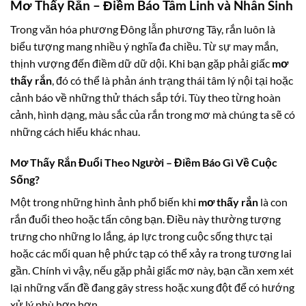
Mơ Thấy Rắn – Điềm Báo Tâm Linh và Nhân Sinh
Trong văn hóa phương Đông lẫn phương Tây, rắn luôn là
biểu tượng mang nhiều ý nghĩa đa chiều. Từ sự may mắn,
thịnh vượng đến điềm dữ dữ dội. Khi bạn gặp phải giấc
mơ
thấy rắn
, đó có thể là phản ánh trạng thái tâm lý nội tại hoặc
cảnh báo về những thử thách sắp tới. Tùy theo từng hoàn
cảnh, hình dạng, màu sắc của rắn trong mơ mà chúng ta sẽ có
những cách hiểu khác nhau.
Mơ Thấy Rắn Đuổi Theo Người – Điềm Báo Gì Về Cuộc
Sống?
Một trong những hình ảnh phổ biến khi
mơ thấy rắn
là con
rắn đuổi theo hoặc tấn công bạn. Điều này thường tượng
trưng cho những lo lắng, áp lực trong cuộc sống thực tại
hoặc các mối quan hệ phức tạp có thể xảy ra trong tương lai
gần. Chính vì vậy, nếu gặp phải giấc mơ này, bạn cần xem xét
lại những vấn đề đang gây stress hoặc xung đột để có hướng
xử lý phù hợp hơn.