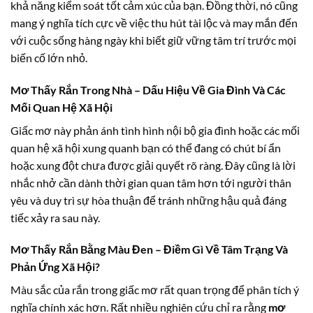
khả năng kiểm soát tốt cảm xúc của bạn. Đồng thời, nó cũng
mang ý nghĩa tích cực về việc thu hút tài lộc và may mắn đến
với cuộc sống hàng ngày khi biết giữ vững tâm trí trước mọi
biến cố lớn nhỏ.
Mơ Thấy Rắn Trong Nhà – Dấu Hiệu Về Gia Đình Và Các
Mối Quan Hệ Xã Hội
Giấc mơ này phản ánh tình hình nội bộ gia đình hoặc các mối
quan hệ xã hội xung quanh bạn có thể đang có chút bí ẩn
hoặc xung đột chưa được giải quyết rõ ràng. Đây cũng là lời
nhắc nhở cần dành thời gian quan tâm hơn tới người thân
yêu và duy trì sự hòa thuận để tránh những hậu quả đáng
tiếc xảy ra sau này.
Mơ Thấy Rắn Bằng Màu Đen – Điềm Gì Về Tâm Trạng Và
Phản Ứng Xã Hội?
Màu sắc của rắn trong giấc mơ rất quan trọng để phân tích ý
nghĩa chính xác hơn. Rất nhiều nghiên cứu chỉ ra rằng
mơ