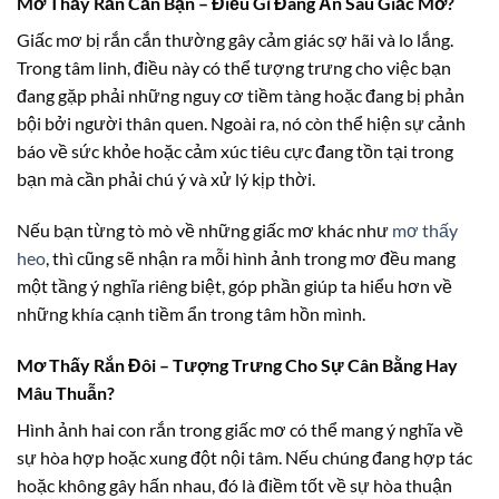
Mơ Thấy Rắn Cắn Bạn – Điều Gì Đang Ẩn Sau Giấc Mơ?
Giấc mơ bị rắn cắn thường gây cảm giác sợ hãi và lo lắng.
Trong tâm linh, điều này có thể tượng trưng cho việc bạn
đang gặp phải những nguy cơ tiềm tàng hoặc đang bị phản
bội bởi người thân quen. Ngoài ra, nó còn thể hiện sự cảnh
báo về sức khỏe hoặc cảm xúc tiêu cực đang tồn tại trong
bạn mà cần phải chú ý và xử lý kịp thời.
Nếu bạn từng tò mò về những giấc mơ khác như
mơ thấy
heo
, thì cũng sẽ nhận ra mỗi hình ảnh trong mơ đều mang
một tầng ý nghĩa riêng biệt, góp phần giúp ta hiểu hơn về
những khía cạnh tiềm ẩn trong tâm hồn mình.
Mơ Thấy Rắn Đôi – Tượng Trưng Cho Sự Cân Bằng Hay
Mâu Thuẫn?
Hình ảnh hai con rắn trong giấc mơ có thể mang ý nghĩa về
sự hòa hợp hoặc xung đột nội tâm. Nếu chúng đang hợp tác
hoặc không gây hấn nhau, đó là điềm tốt về sự hòa thuận