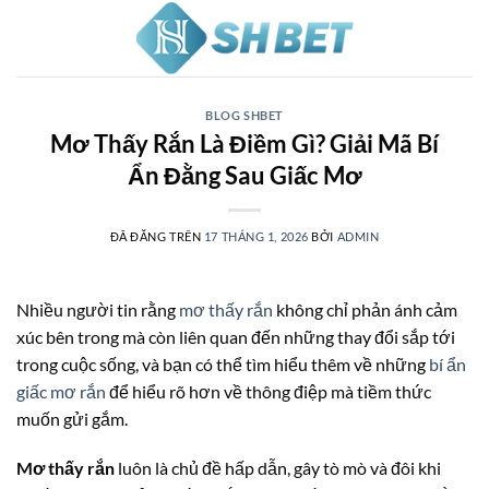
Chuyển
đến
nội
dung
BLOG SHBET
Mơ Thấy Rắn Là Điềm Gì? Giải Mã Bí
Ẩn Đằng Sau Giấc Mơ
ĐÃ ĐĂNG TRÊN
17 THÁNG 1, 2026
BỞI
ADMIN
Nhiều người tin rằng
mơ thấy rắn
không chỉ phản ánh cảm
xúc bên trong mà còn liên quan đến những thay đổi sắp tới
trong cuộc sống, và bạn có thể tìm hiểu thêm về những
bí ẩn
giấc mơ rắn
để hiểu rõ hơn về thông điệp mà tiềm thức
muốn gửi gắm.
Mơ thấy rắn
luôn là chủ đề hấp dẫn, gây tò mò và đôi khi