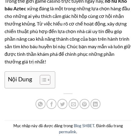
Trong thế giới game casino trực tuyến ngày nay,
nổ hũ Kho
báu Aztec
xứng đáng là một trong những lựa chọn hàng đầu
cho những ai yêu thích cảm giác hồi hộp cùng cơ hội nhận
thưởng khủng. Từ việc hiểu rõ cơ chế hoạt động, xây dựng
chiến thuật phù hợp đến lựa chọn nhà cái uy tín đều góp
phần nâng cao khả năng thành công của bạn trên hành trình
săn tìm kho báu huyền bí này. Chúc bạn may mắn và luôn giữ
được tinh thần khám phá để chinh phục những phần
thưởng giá trị nhất!
Nội Dung
Mục nhập này đã được đăng trong
Blog SHBET
. Đánh dấu trang
permalink
.