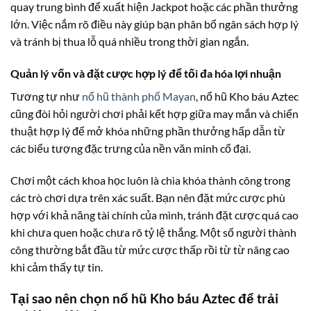
quay trung bình để xuất hiện Jackpot hoặc các phần thưởng
lớn. Việc nắm rõ điều này giúp bạn phân bổ ngân sách hợp lý
và tránh bị thua lỗ quá nhiều trong thời gian ngắn.
Quản lý vốn và đặt cược hợp lý để tối đa hóa lợi nhuận
Tương tự như
nổ hũ thành phố Mayan
, nổ hũ Kho báu Aztec
cũng đòi hỏi người chơi phải kết hợp giữa may mắn và chiến
thuật hợp lý để mở khóa những phần thưởng hấp dẫn từ
các biểu tượng đặc trưng của nền văn minh cổ đại.
Chơi một cách khoa học luôn là chìa khóa thành công trong
các trò chơi dựa trên xác suất. Bạn nên đặt mức cược phù
hợp với khả năng tài chính của mình, tránh đặt cược quá cao
khi chưa quen hoặc chưa rõ tỷ lệ thắng. Một số người thành
công thường bắt đầu từ mức cược thấp rồi từ từ nâng cao
khi cảm thấy tự tin.
Tại sao nên chọn
nổ hũ Kho báu Aztec
để trải