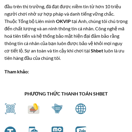
đầu trên thị trường, đã đạt được niềm tin từ hơn 10 triệu
người chơi nhờ sự hợp pháp và danh tiếng vững chắc.
Thuộc Tổng bộ Liên minh
OKVIP
tại Anh, chúng tôi chú trọng
đến chất lượng và an ninh thông tin cá nhân. Công nghệ mã
hoá tiên tiến và hệ thống bảo mật hiện đại đảm bảo rằng
thông tin cá nhân của bạn luôn được bảo vệ khỏi mọi nguy
cơ tiết lộ. Sự an toàn và tin cậy khi chơi tại
Shbet
luôn là ưu
tiên hàng đầu của chúng tôi.
Tham khảo:
PHƯƠNG THỨC THANH TOÁN SHBET