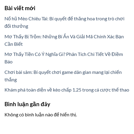
Bài viết mới
Nổ hũ Mèo Chiêu Tài: Bí quyết để thăng hoa trong trò chơi
đổi thưởng
Mơ Thấy Bị Trộm: Những Bí Ẩn Và Giải Mã Chính Xác Bạn
Cần Biết
Mơ Thấy Tiền Có Ý Nghĩa Gì? Phân Tích Chi Tiết Về Điềm
Báo
Chơi bài sâm: Bí quyết chơi game dân gian mang lại chiến
thắng
Khám phá toàn diện về kèo chấp 1.25 trong cá cược thể thao
Bình luận gần đây
Không có bình luận nào để hiển thị.