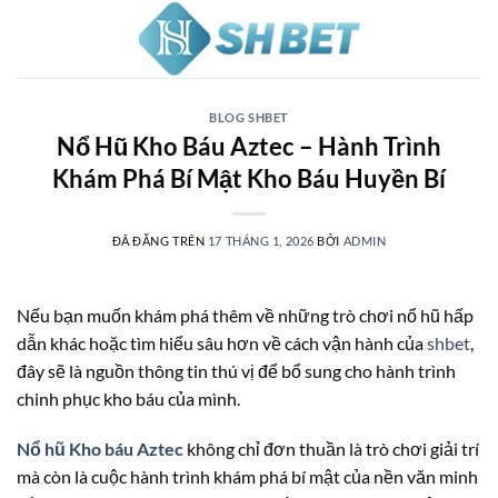
Chuyển
đến
nội
dung
BLOG SHBET
Nổ Hũ Kho Báu Aztec – Hành Trình
Khám Phá Bí Mật Kho Báu Huyền Bí
ĐÃ ĐĂNG TRÊN
17 THÁNG 1, 2026
BỞI
ADMIN
Nếu bạn muốn khám phá thêm về những trò chơi nổ hũ hấp
dẫn khác hoặc tìm hiểu sâu hơn về cách vận hành của
shbet
,
đây sẽ là nguồn thông tin thú vị để bổ sung cho hành trình
chinh phục kho báu của mình.
Nổ hũ Kho báu Aztec
không chỉ đơn thuần là trò chơi giải trí
mà còn là cuộc hành trình khám phá bí mật của nền văn minh