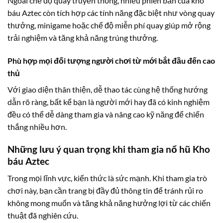
Ngoài chế độ quay truyền thống, nhiều phiên bản của kho
báu Aztec còn tích hợp các tính năng đặc biệt như vòng quay
thưởng, minigame hoặc chế độ miễn phí quay giúp mở rộng
trải nghiệm và tăng khả năng trúng thưởng.
Phù hợp mọi đối tượng người chơi từ mới bắt đầu đến cao
thủ
Với giao diện thân thiện, dễ thao tác cùng hệ thống hướng
dẫn rõ ràng, bất kể bạn là người mới hay đã có kinh nghiệm
đều có thể dễ dàng tham gia và nâng cao kỹ năng để chiến
thắng nhiều hơn.
Những lưu ý quan trọng khi tham gia nổ hũ Kho
báu Aztec
Trong mọi lĩnh vực, kiến thức là sức mạnh. Khi tham gia trò
chơi này, bạn cần trang bị đầy đủ thông tin để tránh rủi ro
không mong muốn và tăng khả năng hưởng lợi từ các chiến
thuật đã nghiên cứu.