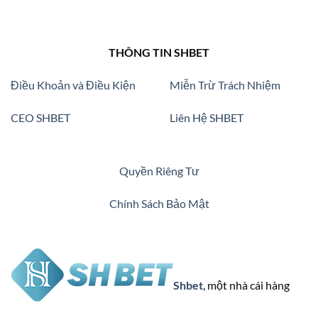
THÔNG TIN SHBET
Điều Khoản và Điều Kiện
Miễn Trừ Trách Nhiệm
CEO SHBET
Liên Hệ SHBET
Quyền Riêng Tư
Chính Sách Bảo Mật
Shbet
, một nhà cái hàng